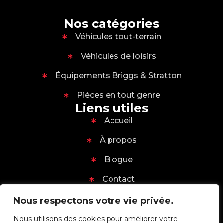
Nos catégories
Véhicules tout-terrain
Véhicules de loisirs
Équipements Briggs & Stratton
Pièces en tout genre
Liens utiles
Accueil
À propos
Blogue
Contact
Informations de contact
Nous respectons votre vie privée.
Info@ateliersm.com
Nous utilisons des cookies pour améliorer votre